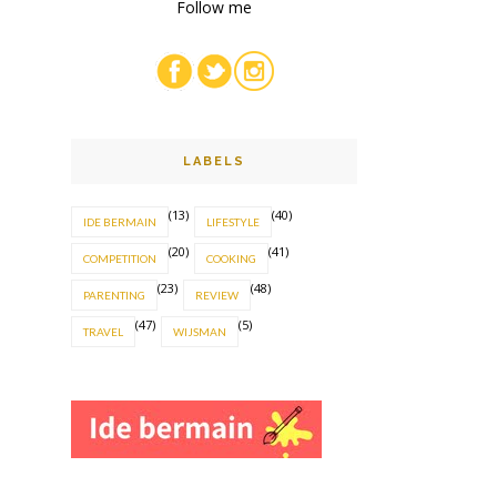
Follow me
LABELS
(13)
(40)
IDE BERMAIN
LIFESTYLE
(20)
(41)
COMPETITION
COOKING
(23)
(48)
PARENTING
REVIEW
(47)
(5)
TRAVEL
WIJSMAN