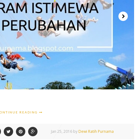
ONTINUE READING
Jan
25,
2016 by
Dewi Ratih Purnama