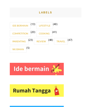
LABELS
(13)
(40)
IDE BERMAIN
LIFESTYLE
(20)
(41)
COMPETITION
COOKING
(23)
(48)
(47)
PARENTING
REVIEW
TRAVEL
(5)
WIJSMAN