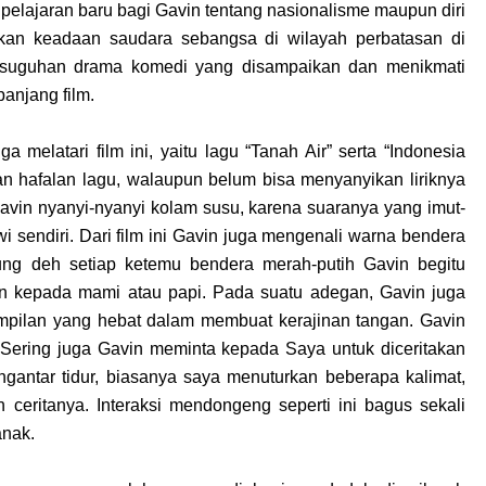
pelajaran baru bagi Gavin tentang nasionalisme maupun diri
akan keadaan saudara sebangsa di wilayah perbatasan di
 suguhan drama komedi yang disampaikan dan menikmati
anjang film.
melatari film ini, yaitu lagu “Tanah Air” serta “Indonesia
n hafalan lagu, walaupun belum bisa menyanyikan liriknya
Gavin nyanyi-nyanyi kolam susu, karena suaranya yang imut-
 sendiri. Dari film ini Gavin juga mengenali warna bendera
sung deh setiap ketemu bendera merah-putih Gavin begitu
n kepada mami atau papi. Pada suatu adegan, Gavin juga
mpilan yang hebat dalam membuat kerajinan tangan. Gavin
. Sering juga Gavin meminta kepada Saya untuk diceritakan
gantar tidur, biasanya saya menuturkan beberapa kalimat,
 ceritanya. Interaksi mendongeng seperti ini bagus sekali
anak.