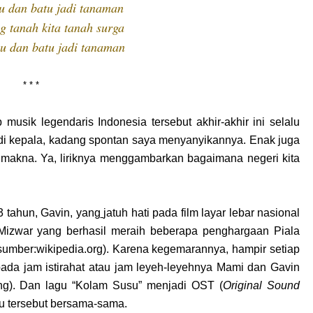
u dan batu jadi tanaman
g tanah kita tanah surga
u dan batu jadi tanaman
* * *
musik legendaris Indonesia tersebut akhir-akhir ini selalu
 di kepala, kadang spontan saya menyanyikannya. Enak juga
t makna. Ya, liriknya menggambarkan bagaimana negeri kita
3 tahun, Gavin, yang
jatuh hati pada film layar lebar nasional
Mizwar yang berhasil meraih beberapa penghargaan Piala
(sumber:
wikipedia.org
). Karena kegemarannya, hampir setiap
pada jam istirahat atau jam leyeh-leyehnya Mami dan Gavin
iang). Dan lagu “Kolam Susu” menjadi OST (
Original Sound
gu tersebut bersama-sama.