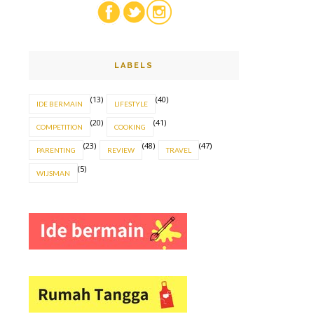
LABELS
(13)
(40)
IDE BERMAIN
LIFESTYLE
(20)
(41)
COMPETITION
COOKING
(23)
(48)
(47)
PARENTING
REVIEW
TRAVEL
(5)
WIJSMAN